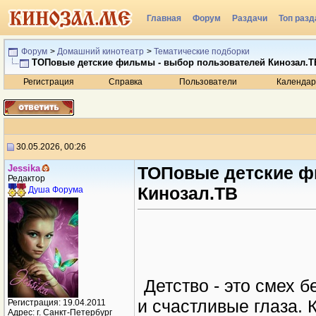
Главная
Форум
Раздачи
Топ разд
Радио
Форум
>
Домашний кинотеатр
>
Тематические подборки
ТОПовые детские фильмы - выбор пользователей Кинозал.Т
Регистрация
Справка
Пользователи
Календар
30.05.2026, 00:26
Jеssikа
ТОПовые детские ф
Редактор
Кинозал.ТВ
Душа Форума
Детство - это смех 
и счастливые глаза. 
Регистрация: 19.04.2011
Адрес: г. Санкт-Петербург