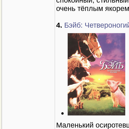
спокойный, стильный
очень тёплым якорем 
4.
Бэйб: Четвероноги
Маленький осиротевш