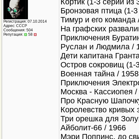
Кортик (1-3 серии из 3
Бронзовая птица (1-3 
Тимур и его команда 
Регистрация: 07.10.2014
Адрес: СССР
На графских развали
Сообщения: 504
Репутация:
58
Приключения Буратин
Руслан и Людмила / 
Дети капитана Гранта
Остров сокровищ (1-3
Военная тайна / 1958
Приключения Электрон
Москва - Кассиопея /
Про Красную Шапочку 
Королевство кривых з
Три орешка для Золушк
Айболит-66 / 1966
Мэри Поппинс, до сви