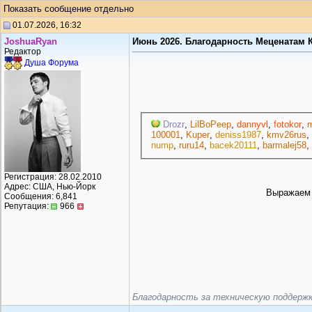
Показать сообщение отдельно
01.07.2026, 16:32
JoshuaRyan
Июнь 2026. Благодарность Меценатам 
Редактор
Душа Форума
Drozr
,
LilBoPeep
,
dannyvl
,
fotokor
,
m
100001
,
Kuper
,
deniss1987
,
kmv26rus
,
nump
,
ruru14
,
bacek20111
,
barmalej58
,
Регистрация: 28.02.2010
Адрес: США, Нью-Йорк
Выражаем 
Сообщения: 6,841
Репутация:
966
Благодарность за техническую поддерж