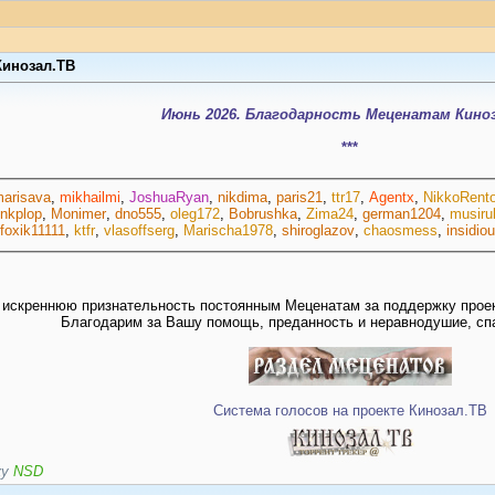
Кинозал.ТВ
Июнь 2026. Благодарность Меценатам Кино
***
arisava
,
mikhailmi
,
JoshuaRyan
,
nikdima
,
paris21
,
ttr17
,
Agentx
,
NikkoRent
nkplop
,
Monimer
,
dno555
,
oleg172
,
Bobrushka
,
Zima24
,
german1204
,
musirul
foxik11111
,
ktfr
,
vlasoffserg
,
Marischa1978
,
shiroglazov
,
chaosmess
,
insidio
искреннюю признательность постоянным Меценатам за поддержку проект
Благодарим за Вашу помощь, преданность и неравнодушие, спа
Система голосов на проекте Кинозал.ТВ
ку
NSD