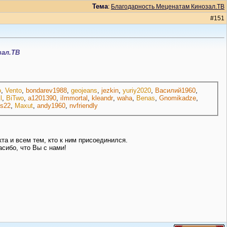
Тема
:
Благодарность Меценатам Кинозал.ТВ
#
151
зал.ТВ
o
,
Vento
,
bondarev1988
,
geojeans
,
jezkin
,
yuriy2020
,
Василий1960
,
l
,
BiTwo
,
a1201390
,
iImmortal
,
kleandr
,
waha
,
Benas
,
Gnomikadze
,
us22
,
Maxut
,
andy1960
,
nvfriendly
а и всем тем, кто к ним присоединился.
сибо, что Вы с нами!