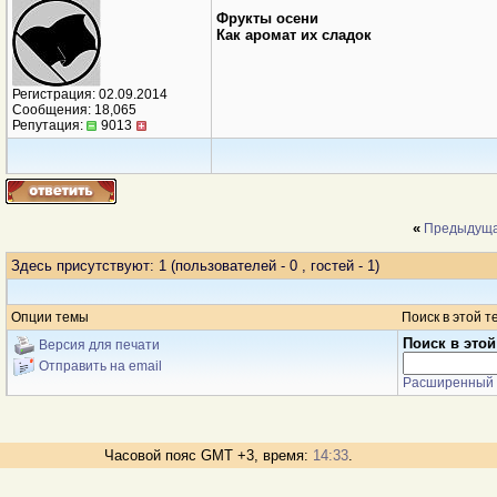
Фрукты осени
Как аромат их сладок
Регистрация: 02.09.2014
Сообщения: 18,065
Репутация:
9013
«
Предыдуща
Здесь присутствуют: 1
(пользователей - 0 , гостей - 1)
Опции темы
Поиск в этой т
Поиск в этой
Версия для печати
Отправить на email
Расширенный 
Часовой пояс GMT +3, время:
14:33
.