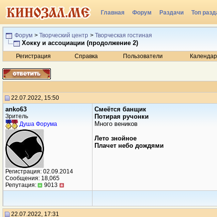
Главная
Форум
Раздачи
Топ разд
Радио
Форум
>
Творческий центр
>
Творческая гостиная
Хокку и ассоциации (продолжение 2)
Регистрация
Справка
Пользователи
Календар
22.07.2022, 15:50
anko63
Смеётся банщик
Зритель
Потирая ручонки
Много веников
Душа Форума
Лето знойное
Плачет небо дождями
Регистрация: 02.09.2014
Сообщения: 18,065
Репутация:
9013
22.07.2022, 17:31