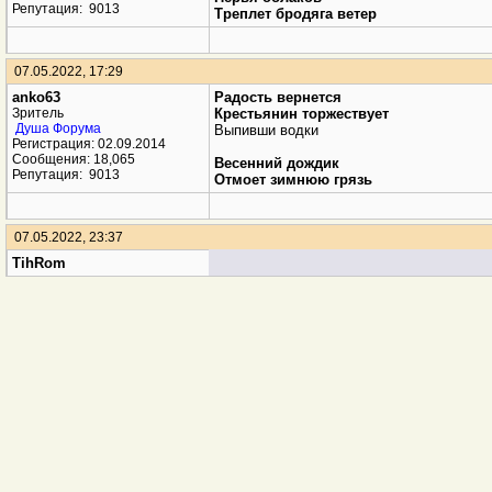
anko63
Не страшно сейчас
Зритель
И на скалу взобраться
Много выпито
Душа Форума
Регистрация: 02.09.2014
Перья облаков
Сообщения: 18,065
Треплет бродяга ветер
Репутация:
9013
07.05.2022, 17:29
anko63
Радость вернется
Зритель
Крестьянин торжествует
Выпивши водки
Душа Форума
Регистрация: 02.09.2014
Весенний дождик
Сообщения: 18,065
Отмоет зимнюю грязь
Репутация:
9013
07.05.2022, 23:37
TihRom
Проси прощенья
Зритель
Задумываясь в храме
Регистрация: 21.06.2013
Но не переборщи
Сообщения: 3
Репутация:
2
Один сегодня
Устал с утра до черта