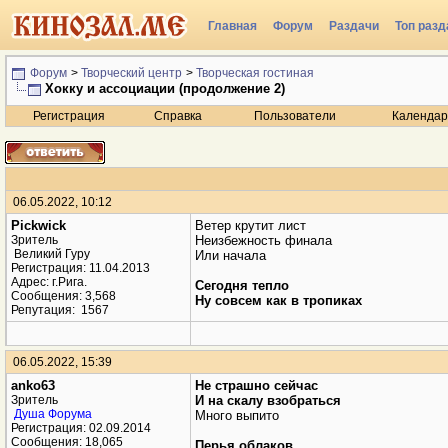
Главная
Форум
Раздачи
Топ разд
Радио
Форум
>
Творческий центр
>
Творческая гостиная
Хокку и ассоциации (продолжение 2)
Регистрация
Справка
Пользователи
Календар
06.05.2022, 10:12
Рickwick
Ветер крутит лист
Зритель
Неизбежность финала
Или начала
Великий Гуру
Сегодня тепло
Ну совсем как в тропиках
Регистрация: 11.04.2013
Адрес: г.Рига.
Сообщения: 3,568
Репутация:
1567
06.05.2022, 15:39