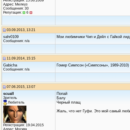
Регистрация: 15.06.2009
Адрес: Мелеуз
Сообщения: 30
Репутация:
6
03.09.2013, 13:21
sahr0109
Мои любимчики Чип и Дейл с Гайкой лид
Сообщения: n/a
11.09.2014, 15:15
Gabicha
Гомер Симпсон («Симпсоны», 1989-2010)
Сообщения: n/a
07.06.2015, 13:07
scuall
Попай
Зритель
Балу
Черный плащ
Любитель
Жаль, что нет Гуфи. Это мой самый люби
Регистрация: 19.04.2015
Адрес: Москва