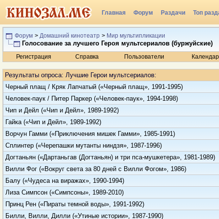
Главная
Форум
Раздачи
Топ разд
Радио
Форум
>
Домашний кинотеатр
>
Мир мультипликации
Голосование за лучшего Героя мультсериалов (буржуйские)
Регистрация
Справка
Пользователи
Календар
Результаты опроса
: Лучшие Герои мультсериалов:
Черный плащ / Кряк Лапчатый («Черный плащ», 1991-1995)
Человек-паук / Питер Паркер («Человек-паук», 1994-1998)
Чип и Дейл («Чип и Дейл», 1989-1992)
Гайка («Чип и Дейл», 1989-1992)
Ворчун Гамми («Приключения мишек Гамми», 1985-1991)
Сплинтер («Черепашки мутанты ниндзя», 1987-1996)
Догтаньян («Дартаньгав (Догтаньян) и три пса-мушкетера», 1981-1989)
Вилли Фог («Вокруг света за 80 дней с Вилли Фогом», 1986)
Балу («Чудеса на виражах», 1990-1994)
Лиза Симпсон («Симпсоны», 1989-2010)
Принц Рен («Пираты темной воды», 1991-1992)
Билли, Вилли, Дилли («Утиные истории», 1987-1990)