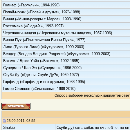
Голиаф («Гаргульи», 1994-1996)
Попай-моряк («Попай и друзья», 1976-1988)
Винни («Мыши-рокеры с Марса», 1993-1996)
Рассомаха («Люди-Х», 1992-1997)
Черепашки-ниндзя («Черепашки мутанты ниндзя», 1987-1996)
Винни Пух («Приключения Винни Пуха», 1977)
Лила (Туранга Лила) («Футурама», 1999-2003)
Бендер (Бендер Бендинг Родригез) («Футурама», 1999-2003)
Бэтмэн / Брюс Уэйн («Бэтмэн», 1992-1995)
Супермэн / Кал-Эл («Супермэн», 1996-2000)
Скуби-Ду («Где ты, Скуби-Ду?», 1969-1972)
Гарфилд («Гарфилд и его друзья», 1988-1995)
Гомер Симпсон («Симпсоны», 1989-2010)
Опрос с выбором нескольких вариантов отве
23.09.2011, 08:55
Snakie
Скуби ду) хоть собак не оч люблю, но он