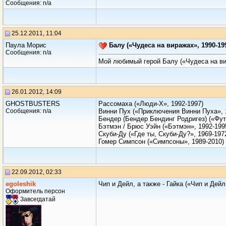
Сообщения: n/a
25.12.2011, 11:04
Паула Морис
Балу («Чудеса на виражах», 1990-19
Сообщения: n/a
Мой любимый герой Балу («Чудеса на ви
26.01.2012, 14:09
GHOSTBUSTERS
Рассомаха («Люди-Х», 1992-1997)
Сообщения: n/a
Винни Пух («Приключения Винни Пуха», 
Бендер (Бендер Бендинг Родригез) («Фут
Бэтмэн / Брюс Уэйн («Бэтмэн», 1992-199
Скуби-Ду («Где ты, Скуби-Ду?», 1969-197
Гомер Симпсон («Симпсоны», 1989-2010)
22.09.2012, 02:33
egoleshik
Чип и Дейл, а также - Гайка («Чип и Дейл
Оформитель персон
Завсегдатай