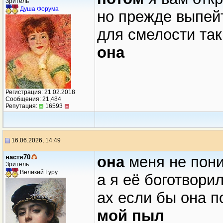
Зритель
Душа Форума
но прежде выпей
для смелости та
она
Регистрация: 21.02.2018
Сообщения: 21,484
Репутация:
16593
16.06.2026, 14:49
настя70
она
меня не пон
Зритель
Великий Гуру
а я её боготвори
ах если бы она п
мой пыл