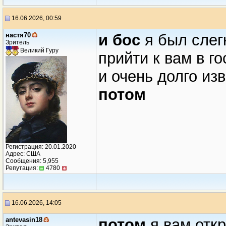
16.06.2026, 00:59
настя70
и бос
я был слег
Зритель
Великий Гуру
прийти к вам в г
и очень долго из
потом
Регистрация: 20.01.2020
Адрес: США
Сообщения: 5,955
Репутация:
4780
16.06.2026, 14:05
antevasin18
потом
я вам отк