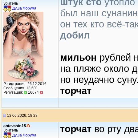
штук сто
утопло
Зритель
Душа Форума
был наш сунанин
он тех кто всё-т
добил
мильон
рублей н
на пляже около д
но неудачно суну
Регистрация: 26.12.2016
торчат
Сообщения: 13,601
Репутация:
16674
13.06.2026, 18:23
antevasin18
торчат
во рту дв
Зритель
Душа Форума