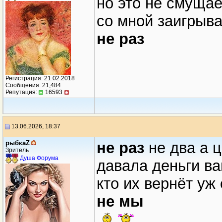
но это не смущае
со мной заигрыва
не раз
Регистрация: 21.02.2018
Сообщения: 21,484
Репутация:
16593
13.06.2026, 18:37
рыбкаZ
не раз
не два а 
Зритель
Душа Форума
давала деньги в
кто их вернёт уж
не мы