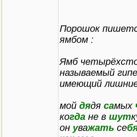
Порошок пишетс
ямбом :
Ямб четырёхсто
называемый гип
имеющий лишние 
мой
дя
дя
са
мых
ко
гда
не в
шут
он
у
ва
жать
се
б