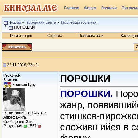
Главная
Форум
Раздачи
Топ разд
Радио
Форум
>
Творческий центр
>
Творческая гостиная
ПОРОШКИ
Регистрация
Справка
Пользователи
Календар
С
22.11.2018, 23:12
Рickwick
ПОРОШКИ
Зритель
Великий Гуру
ПОРОШКИ.
Поро
жанр, появившийс
стишков-пирожко
Регистрация: 11.04.2013
Адрес: г.Рига.
Сообщения: 3,569
сложившийся в с
Репутация:
1567