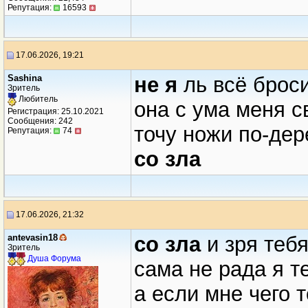
Репутация:
16593
17.06.2026, 19:21
Sashina
не я
ль всё брос
Зритель
Любитель
она с ума меня с
Регистрация: 25.10.2021
Сообщения: 242
точу ножи по-дер
Репутация:
74
со зла
17.06.2026, 21:32
antevasin18
со зла
и зря тебя
Зритель
Душа Форума
сама не рада я т
а если мне чего 