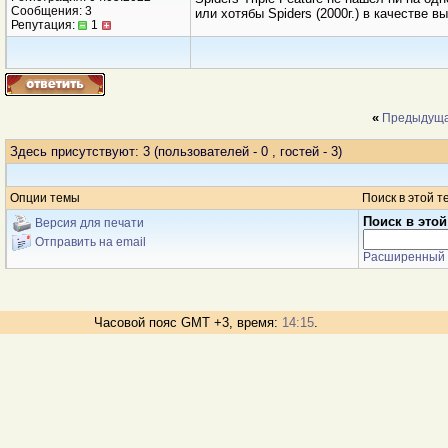
Сообщения: 3
или хотябы Spiders (2000г.) в качестве вы
Репутация:
1
«
Предыдуща
Здесь присутствуют: 3
(пользователей - 0 , гостей - 3)
Опции темы
Поиск в этой т
Поиск в этой
Версия для печати
Отправить на email
Расширенный 
Часовой пояс GMT +3, время:
14:15
.