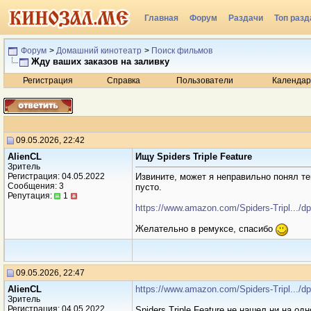
Главная
Форум
Раздачи
Топ разд
Радио
Форум
>
Домашний кинотеатр
>
Поиск фильмов
Жду ваших заказов на заливку
Регистрация
Справка
Пользователи
Календар
09.05.2026, 22:42
AlienCL
Ищу Spiders Triple Feature
Зритель
Регистрация: 04.05.2022
Извините, может я неправильно понял те
Сообщения: 3
пусто.
Репутация:
1
https://www.amazon.com/Spiders-Tripl...
Желательно в ремуксе, спасибо
09.05.2026, 22:47
AlienCL
https://www.amazon.com/Spiders-Tripl...
Зритель
Регистрация: 04.05.2022
Spiders Triple Feature не нашел ни на од