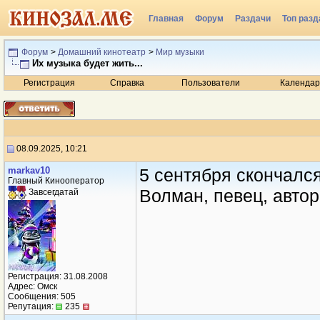
Главная
Форум
Раздачи
Топ разд
Радио
Форум
>
Домашний кинотеатр
>
Мир музыки
Их музыка будет жить...
Регистрация
Справка
Пользователи
Календар
08.09.2025, 10:21
markav10
5 сентября скончалс
Главный Кинооператор
Волман, певец, автор
Завсегдатай
Регистрация: 31.08.2008
Адрес: Омск
Сообщения: 505
Репутация:
235