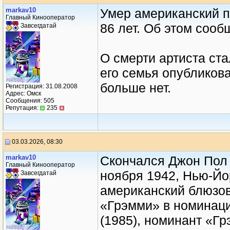
markav10
Умер американский п
Главный Кинооператор
86 лет. Об этом сооб
Завсегдатай
О смерти артиста ста
его семья опубликова
больше нет.
Регистрация: 31.08.2008
Адрес: Омск
Сообщения: 505
Репутация:
235
03.03.2026, 08:30
markav10
Скончался Джон Пол 
Главный Кинооператор
ноября 1942, Нью-Йо
Завсегдатай
американский блюзовы
«Грэмми» в номинаци
(1985), номинант «Гр