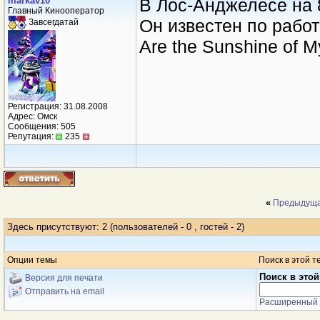
markav10
В Лос-Анджелесе на 
Главный Кинооператор
Он известен по рабо
Завсегдатай
Are the Sunshine of My
Регистрация: 31.08.2008
Адрес: Омск
Сообщения: 505
Репутация:
235
«
Предыдуща
Здесь присутствуют: 2
(пользователей - 0 , гостей - 2)
Опции темы
Поиск в этой т
Поиск в этой
Версия для печати
Отправить на email
Расширенный 