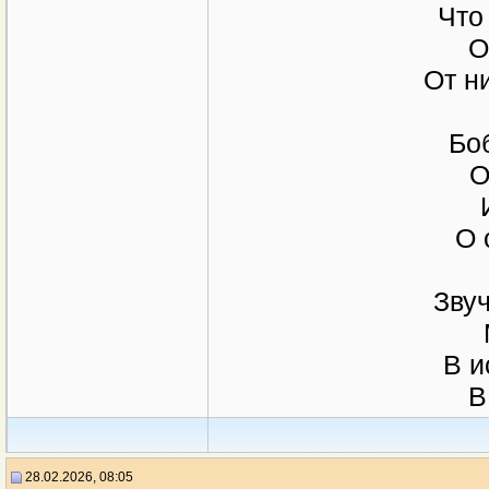
Что
О
От н
Бо
О
О 
Зву
В и
В
28.02.2026, 08:05