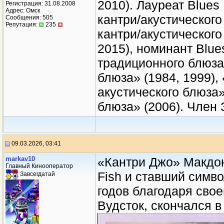
2010). Лауреат Blue
Регистрация: 31.08.2008
Адрес: Омск
кантри/акустического
Сообщения: 505
Репутация:
235
кантри/акустического 
2015), номинант Blu
традиционного блюза
блюза» (1984, 1999),
акустического блюза»
блюза» (2006). Член 
09.03.2026, 03:41
markav10
«Кантри Джо» Макдон
Главный Кинооператор
Fish и ставший симв
Завсегдатай
годов благодаря сво
Вудсток, скончался в 