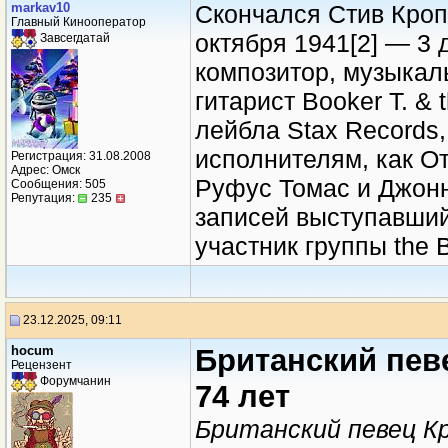
markav10
Скончался Стив Кропп
Главный Кинооператор
октября 1941[2] — 3 
Завсегдатай
композитор, музыкал
гитарист Booker T. &
лейбла Stax Records
исполнителям, как От
Регистрация: 31.08.2008
Адрес: Омск
Руфус Томас и Джонни
Сообщения: 505
Репутация:
235
записей выступавший
участник группы the B
23.12.2025, 09:11
hocum
Британский певе
Рецензент
Форумчанин
74 лет
Британский певец К