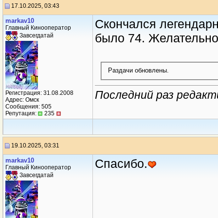
17.10.2025, 03:43
markav10
Скончался легендарн
Главный Кинооператор
было 74. Желательно 
Завсегдатай
Раздачи обновлены.
Последний раз редакти
Регистрация: 31.08.2008
Адрес: Омск
Сообщения: 505
Репутация:
235
19.10.2025, 03:31
markav10
Спасибо.
Главный Кинооператор
Завсегдатай