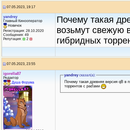
07.05.2023, 19:17
yandrey
Почему такая др
Главный Кинооператор
Новичок
возьмут свежую в
Регистрация: 28.10.2020
Сообщения: 49
гибридных торре
Репутация:
2
07.05.2023, 23:55
igorella87
yandrey
сказал(a):
Редактор
Почему такая древняя версия qB в примере? юзеры 
Душа Форума
торрентов с pad'ами