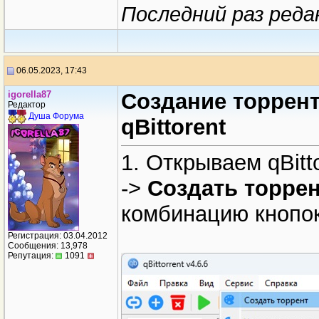
Последний раз реда
06.05.2023, 17:43
igorella87
Создание торрен
Редактор
Душа Форума
qBittorent
1. Открываем qBitt
->
Создать торре
комбинацию кнопо
Регистрация: 03.04.2012
Сообщения: 13,978
Репутация:
1091