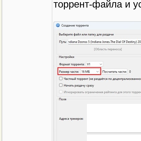
торрент-файла и у