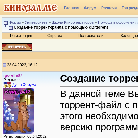
Главная
Форум
Раздачи
Топ разд
Радио
Форум
>
Университет
>
Школа Кинооператоров
>
Помощь в оформлении
Создание торрент-файла с помощью qBittorent
Регистрация
Справка
Пользователи
Календар
28.04.2023, 16:12
igorella87
Создание торре
Редактор
Душа Форума
В данной теме В
торрент-файл с п
этого необходим
версию программ
Регистрация: 03.04.2012