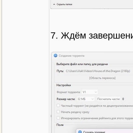
7. Ждём завершени