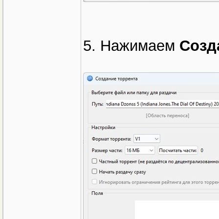
5. Нажимаем
Созд