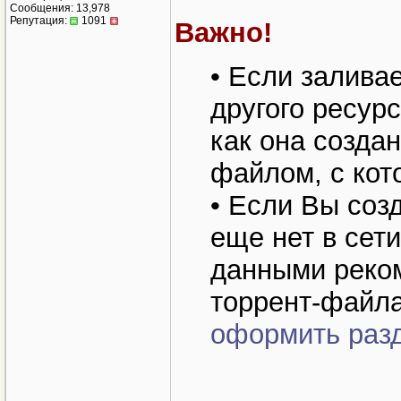
Сообщения: 13,978
Репутация:
1091
Важно!
• Если заливае
другого ресурс
как она создан
файлом, с кот
• Если Вы соз
еще нет в сет
данными реко
торрент-файла
оформить раз