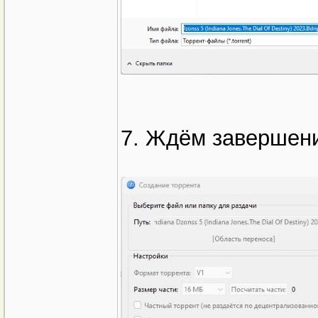
7. Ждём завершени