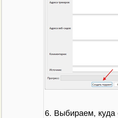
6. Выбираем, куда