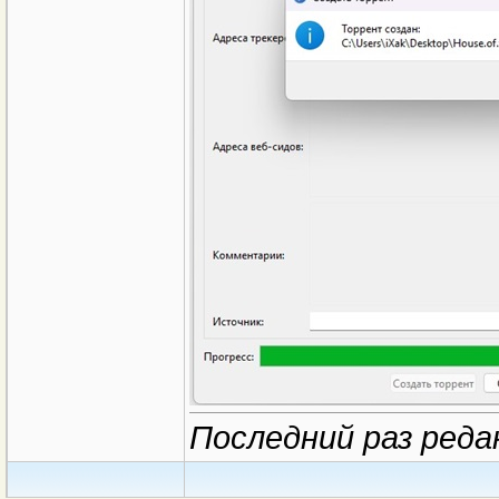
Последний раз реда