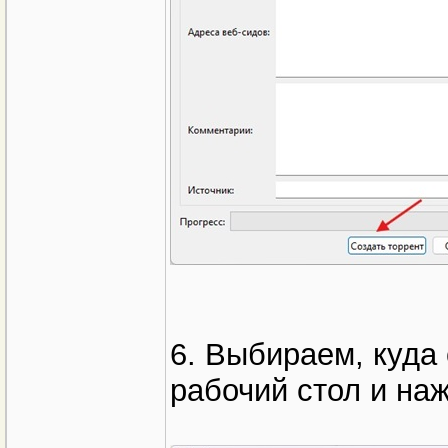
6. Выбираем, куда
рабочий стол и н