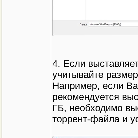
4. Если выставляет
учитывайте размер
Например, если В
рекомендуется вы
ГБ, необходимо в
торрент-файла и у