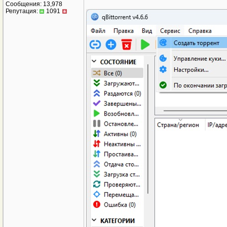
Сообщения: 13,978
Репутация:
1091