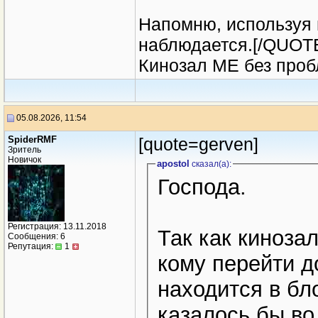
Напомню, используя 
наблюдается.[/QUOTE
Кинозал МЕ без пробл
05.08.2026, 11:54
SpiderRMF
[quote=gerven]
Зритель
Новичок
apostol
сказал(a):
Господа.
Регистрация: 13.11.2018
Так как киноза
Сообщения: 6
Репутация:
1
кому перейти д
находится в бл
казалось бы во