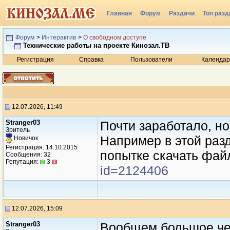
Главная
Форум
Раздачи
Топ разд
Радио
Форум
>
Интерактив
>
О свободном доступе
Технические работы на проекте Кинозал.ТВ
Регистрация
Справка
Пользователи
Календар
12.07.2026, 11:49
Stranger03
Почти заработало, но
Зритель
Например в этой раз
Новичок
Регистрация: 14.10.2015
попытке скачать фай
Сообщения: 32
Репутация:
3
id=2124406
12.07.2026, 15:09
Stranger03
Вообщем большое чел