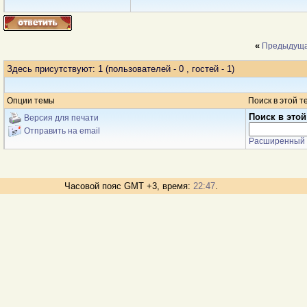
«
Предыдуща
Здесь присутствуют: 1
(пользователей - 0 , гостей - 1)
Опции темы
Поиск в этой т
Поиск в этой
Версия для печати
Отправить на email
Расширенный 
Часовой пояс GMT +3, время:
22:47
.