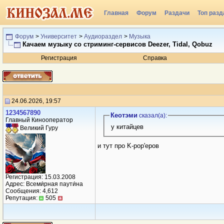
Главная
Форум
Раздачи
Топ разд
Форум
>
Университет
>
Аудиораздел
>
Музыка
Качаем музыку со стриминг-сервисов Deezer, Tidal, Qobuz
Регистрация
Справка
24.06.2026, 19:57
1234567890
Кеотэми
сказал(a):
Главный Кинооператор
у китайцев
Великий Гуру
и тут про K-pop'еров
Регистрация: 15.03.2008
Адрес: Всеми́рная паути́на
Сообщения: 4,612
Репутация:
505