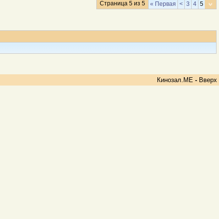
Страница 5 из 5
« Первая
<
3
4
5
Кинозал.МЕ
-
Вверх