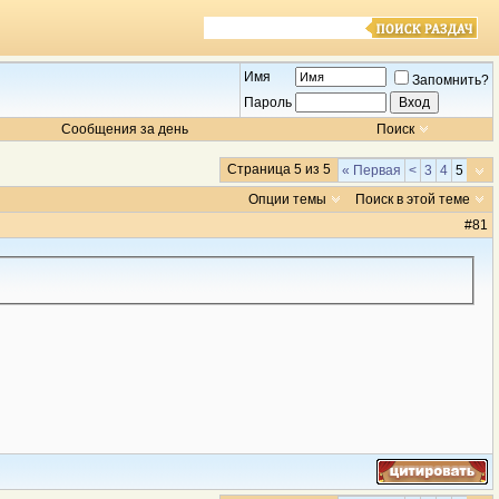
Имя
Запомнить?
Пароль
Сообщения за день
Поиск
Страница 5 из 5
« Первая
<
3
4
5
Опции темы
Поиск в этой теме
#
81