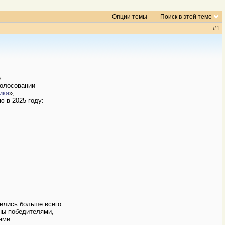
Опции темы
Поиск в этой теме
#
1
»
голосовании
ика
»,
ю в 2025 году:
ились больше всего.
ны победителями,
ами: