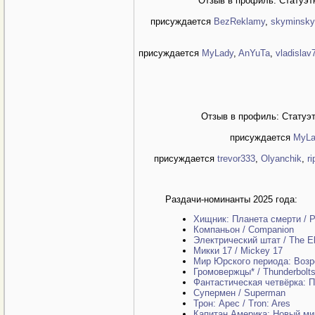
Отзыв в профиль: Статуэт
присуждается
BezReklamy
,
skyminsky
присуждается
MyLady
,
AnYuTa
,
vladislav
Отзыв в профиль: Статуэ
присуждается
MyLa
присуждается
trevor333
,
Olyanchik
,
r
Раздачи-номинанты 2025 года:
Хищник: Планета смерти / P
Компаньон / Companion
Электрический штат / The El
Микки 17 / Mickey 17
Мир Юрского периода: Возрож
Громовержцы* / Thunderbolts
Фантастическая четвёрка: Пе
Супермен / Superman
Трон: Арес / Tron: Ares
Капитан Америка: Новый мир