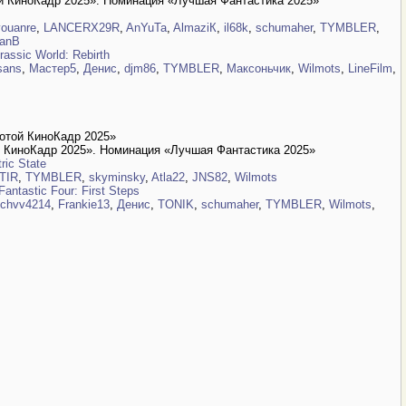
й КиноКадр 2025». Номинация «Лучшая Фантастика 2025»
ouanre
,
LANCERX29R
,
AnYuTa
,
AlmaziК
,
il68k
,
schumaher
,
TYMBLER
,
anB
ssic World: Rebirth
sаns
,
Мастер5
,
Дeнис
,
djm86
,
TYMBLER
,
Максоньчик
,
Wilmots
,
LineFilm
,
отой КиноКадр 2025»
 КиноКадр 2025». Номинация «Лучшая Фантастика 2025»
ric State
TIR
,
TYMBLER
,
skyminsky
,
Atla22
,
JNS82
,
Wilmots
ntastic Four: First Steps
chvv4214
,
Frankie13
,
Дeнис
,
TONIK
,
schumaher
,
TYMBLER
,
Wilmots
,