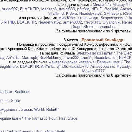
ка «Серебряный КиноКадр» победителю XI Конкурса-фестиваля «Золото
за раздачи фильма
Микки 17 / Mickey 17
,
sudar007
,
BLACKTIR
,
Мастер5
,
trevor333
,
p3rr3nt
,
NiTrID
,
Baciloid
,
Amsey
vitalikmd
,
Kidefo
,
Neadekvat62
,
SPhaeton
,
RGpl
и за раздачи фильма
Мир Юрского периода: Возрождение / Jura
75
NiTrID
,
BLACKTIR
,
Neadekvat62
,
armen8802
,
trevor333
,
Olyanchik
,
Rene
DragonStudio
,
schumaher
За фильмы проголосовали по 9 зрителей
3 место
-
Бронзовый КиноКадр
Поправка в профиль: Победитель XI Конкурса-фестиваля «Зол
тка «Бронзовый КиноКадр» победителю XI Конкурса-фестиваля «Золотой
за раздачи фильма
Электрический штат / The Elect
dy
,
AnYuTa
,
Мастер5
,
BezReklamy
,
trevor333
,
tron11
,
Neadekvat62
,
BLACK
и за раздачи фильма
Фантастическая четвёрка: Первые шаги / The Fa
ipnightmare
,
BLACKTIR
,
AnYuTa
,
djm86
,
vladislav75
,
Amseyouanre
,
MyLady
,
MakLauD777
За фильмы проголосовали по 8 зрителей
redator: Badlands
ectric State
дение / Jurassic World: Rebirth
*
рвые шаги / The Fantastic Four: First Steps
 / Captain America: Brave New World