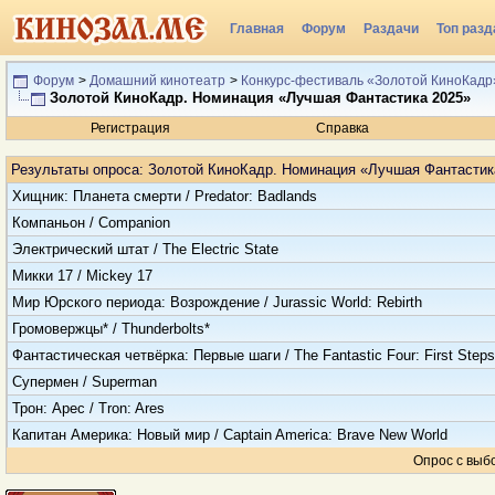
Главная
Форум
Раздачи
Топ разд
Форум
>
Домашний кинотеатр
>
Конкурс-фестиваль «Золотой КиноКадр
Золотой КиноКадр. Номинация «Лучшая Фантастика 2025»
Регистрация
Справка
Результаты опроса
: Золотой КиноКадр. Номинация «Лучшая Фантастик
Хищник: Планета смерти / Predator: Badlands
Компаньон / Companion
Электрический штат / The Electric State
Микки 17 / Mickey 17
Мир Юрского периода: Возрождение / Jurassic World: Rebirth
Громовержцы* / Thunderbolts*
Фантастическая четвёрка: Первые шаги / The Fantastic Four: First Steps
Супермен / Superman
Трон: Арес / Tron: Ares
Капитан Америка: Новый мир / Captain America: Brave New World
Опрос с выб