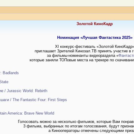
Золотой КиноКадр
Номинация «Лучшая Фантастика 2025»
XI конкурс-фестиваль «Золотой КиноКадр
приглашает Зрителей Кинозал.ТВ принять участие в 
за фильмы-номинанты видеораздела «
Фантаст
которые заняли ТОПовые места на трекере по скачивани
: Badlands
State
/ Jurassic World: Rebirth
ги / The Fantastic Four: First Steps
tain America: Brave New World
Голосовать можно за несколько фильмов, которые Вам понрав
3 фильма, выбранных по итогам голосования, будут призна
а Кинооператоры отмечены следующими приз