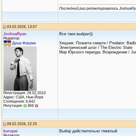
Последний раз редактировалось JoshuaRya
03.02.2026, 13:07
JoshuaRyan
Все таки выбрал))
Редактор
Хищник: Планета смерти / Predator: Badl
Душа Форума
Электрический штат / The Electric State
Мир Юрского периода: Возрождение / Jura
Регистрация: 28.02.2010
Адрес: США, Нью-Йорк
Сообщения: 6,842
Репутация:
966
09.02.2026, 22:25
kurupai
Выбор действительно тяжёлый
Редактор