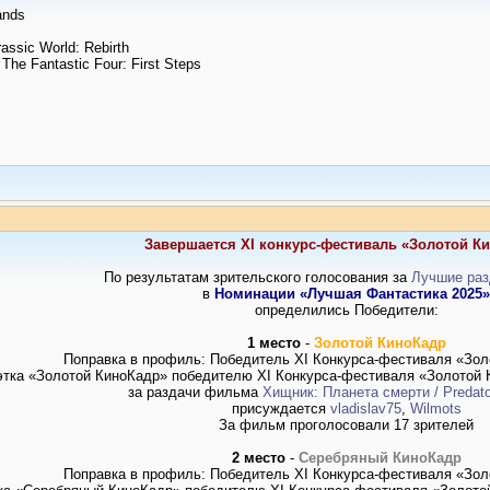
ands
ssic World: Rebirth
he Fantastic Four: First Steps
Завершается XI конкурс-фестиваль «Золотой К
По результатам зрительского голосования за
Лучшие раз
в
Номинации «Лучшая Фантастика 2025»
определились Победители:
1 место
-
Золотой КиноКадр
Поправка в профиль: Победитель XI Конкурса-фестиваля «Зол
этка «Золотой КиноКадр» победителю XI Конкурса-фестиваля «Золотой 
за раздачи фильма
Хищник: Планета смерти / Predato
присуждается
vladislav75
,
Wilmots
За фильм проголосовали 17 зрителей
2 место
-
Серебряный
КиноКадр
Поправка в профиль: Победитель XI Конкурса-фестиваля «Зол