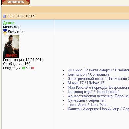
01.02.2026, 03:05
Дeнис
Менеджер
Любитель
Регистрация: 19.07.2011
Сообщения: 162
Репутация:
91
Хищник: Планета смерти / Predator
Компаньон / Companion
Электрический штат / The Electric 
Микки 17 / Mickey 17
Мир Юрского периода: Возрождение 
Громовержцы* / Thunderbolts*
Фантастическая четвёрка: Первые ша
Супермен / Superman
Трон: Арес / Tron: Ares
Капитан Америка: Новый мир / Cap