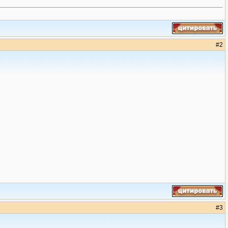
#
2
#
3