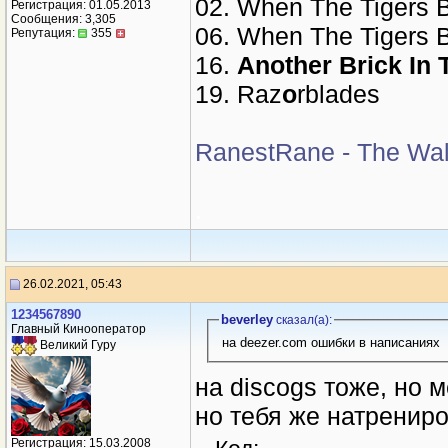
02. When The Tigers 
Регистрация: 01.05.2013
Сообщения: 3,305
06. When The Tigers 
Репутация:
355
16.
Another Brick In T
19. Raz
o
rblades
RanestRane - The Wall
.
26.02.2021, 05:43
1234567890
beverley
сказал(a):
Главный Кинооператор
на deezer.com ошибки в написаниях
Великий Гуру
на discogs тоже, но м
но тебя же натренир
Регистрация: 15.03.2008