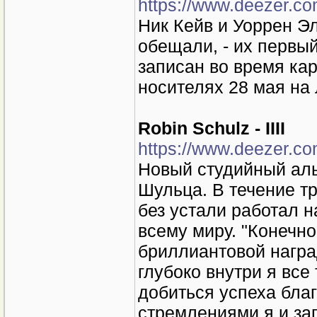
https://www.deezer.c
Ник Кейв и Уоррен Э
обещали, - их первы
записан во время ка
носителях 28 мая на 
Robin Schulz - IIII
https://www.deezer.c
Новый студийный аль
Шульца. В течение т
без устали работал 
всему миру. "Конечно
бриллиантовой наград
глубоко внутри я все
добиться успеха благ
стремлениями я и за