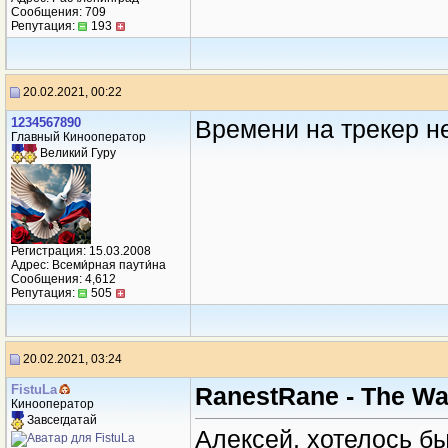
Сообщения: 709
Репутация:
193
20.02.2021, 00:22
1234567890
Времени на трекер нет
Главный Кинооператор
Великий Гуру
Регистрация: 15.03.2008
Адрес: Всеми́рная паути́на
Сообщения: 4,612
Репутация:
505
20.02.2021, 03:24
FistuLa
RanestRane - The Wal
Кинооператор
Завсегдатай
Алексей, хотелось бы