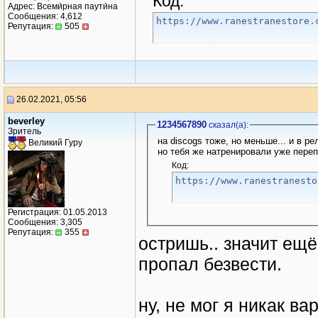
Код:
Адрес: Всеми́рная паути́на
Сообщения: 4,612
https://www.ranestranestore.
Репутация:
505
26.02.2021, 05:56
beverley
1234567890
сказал(a):
Зритель
на discogs тоже, но меньше... и в рел
Великий Гуру
но тебя же натренировали уже пере
Код:
https://www.ranestranesto
Регистрация: 01.05.2013
Сообщения: 3,305
Репутация:
355
остришь.. значит ещё
пропал безвести.
ну, не мог я никак ва