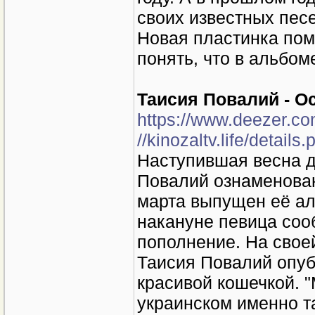
своих известных пес
Новая пластинка поме
понять, что в альбо
Таисия Повалий - О
https://www.deezer.c
//kinozaltv.life/detail
Наступившая весна д
Повалий ознаменова
марта выпущен её ал
накануне певица соо
пополнение. На свое
Таисия Повалий опуб
красивой кошечкой. "
украинском именно та