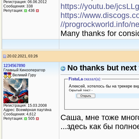
Регистрация: 06.06.2012
https://youtu.be/jcsL
Сообщения: 338
Репутация:
436
https://www.discogs.c
//progrockworld.info/n
Many thanks for consi
20.02.2021, 03:26
1234567890
No thanks but next
Главный Кинооператор
Великий Гуру
FistuLa
сказал(a):
Алексей, хотелось бы на трекере в
Cкрытый текст -
Регистрация: 15.03.2008
Адрес: Всеми́рная паути́на
Сообщения: 4,612
Саша, мне тоже много
Репутация:
505
...здесь как бы пол