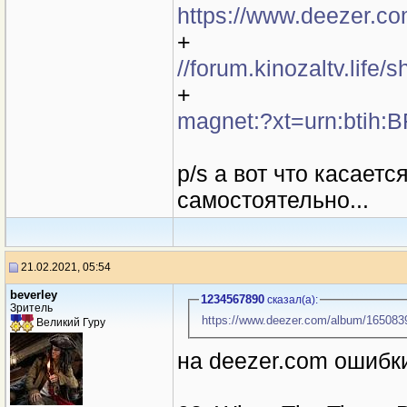
https://www.deezer.c
+
//forum.kinozaltv.life
+
magnet:?xt=urn:btih
p/s а вот что касаетс
самостоятельно...
21.02.2021, 05:54
beverley
1234567890
сказал(a):
Зритель
https://www.deezer.com/album/165083
Великий Гуру
на deezer.com ошибки