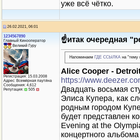
уже всё чётко.
26.02.2021, 06:01
1234567890
☝итак очередная "р
Главный Кинооператор
Великий Гуру
Напоминаем
ГДЕ ССЫЛКА
на "тему 
Alice Cooper - Detroi
Регистрация: 15.03.2008
https://www.deezer.c
Адрес: Всеми́рная паути́на
Сообщения: 4,612
Двадцать восьмая ст
Репутация:
505
Элиса Купера, как сл
родным городом Купе
будет представлен к
Evening at the Olymp
концертного альбома 