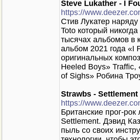
Steve Lukather - I F
https://www.deezer.c
Стив Лукатер наряду
Toto который никогда
тысячах альбомов в к
альбом 2021 года «I 
оригинальных компози
Heeled Boys» Traffic
of Sighs» Робина Тро
Strawbs - Settlement
https://www.deezer.c
Британские прог-рок
Settlement. Дэвид Ка
пыль со своих инстр
технологии, чтобы эт