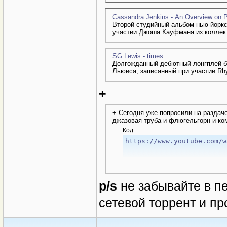
Cassandra Jenkins - An Overview on 
Второй студийный альбом нью-йорк
участии Джоша Кауфмана из коллект
SG Lewis - times
Долгожданный дебютный лонгплей б
Льюиса, записанный при участии Rhy
+
+ Сегодня уже попросили на раздач
джазовая труба и флюгельгорн и комп
Код:
https://www.youtube.com/w
p/s
не забывайте в пе
сетевой торрент и пр