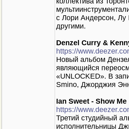
коллектива из Торон
мультиинструментали
с Лори Андерсон, Лу
другими.
Denzel Curry & Kenn
https://www.deezer.c
Новый альбом Дензел
являющийся переосм
«UNLOCKED». В запис
Smino, Джорджия Энн
Ian Sweet - Show Me
https://www.deezer.c
Третий студийный ал
исполнительницы Дж