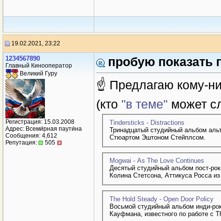
19.02.2021, 23:22
1234567890
пробую показать 
Главный Кинооператор
Великий Гуру
☝ Предлагаю кому-ни
(кто
"в теме"
может с
Регистрация: 15.03.2008
Tindersticks - Distractions
Адрес: Всеми́рная паути́на
Тринадцатый студийный альбом альт
Сообщения: 4,612
Стюартом Эштоном Стейплсом.
Репутация:
505
Mogwai - As The Love Continues
Десятый студийный альбом пост-рок
Колина Стетсона, Аттикуса Росса из
The Hold Steady - Open Door Policy
Восьмой студийный альбом инди-рок
Кауфмана, известного по работе с Th