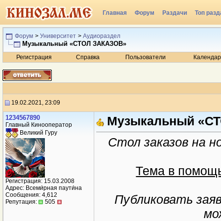
Главная
Форум
Раздачи
Топ разд
Радио
Форум
>
Университет
>
Аудиораздел
Музыкальный «СТОЛ ЗАКАЗОВ»
Регистрация
Справка
Пользователи
Календар
19.02.2021, 23:09
1234567890
Музыкальный «С
Главный Кинооператор
Великий Гуру
Стол заказов на но
Тема в помощь
Регистрация: 15.03.2008
Адрес: Всеми́рная паути́на
Сообщения: 4,612
Публиковать заяв
Репутация:
505
мо