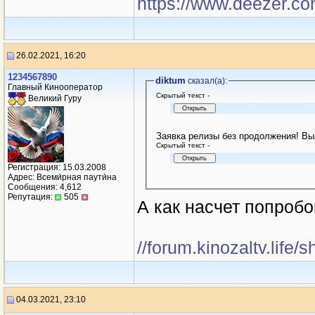
https://www.deezer.c
26.02.2021, 16:20
1234567890
diktum
сказал(a):
Главный Кинооператор
Cкрытый текст -
Великий Гуру
Заявка релизы без продолжения! Вы
Cкрытый текст -
Регистрация: 15.03.2008
Адрес: Всеми́рная паути́на
Сообщения: 4,612
Репутация:
505
А как насчет попробо
//forum.kinozaltv.life
04.03.2021, 23:10