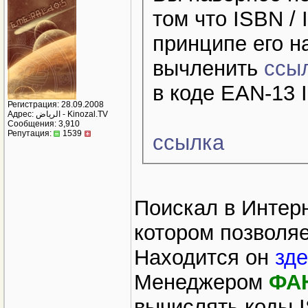
том что ISBN /
принципе его н
вычленить
ссы
в коде EAN-13 
Регистрация: 28.09.2008
Адрес: الرياض - Kinozal.TV
Сообщения: 3,910
Репутация:
1539
ссылка
Поискал в Интерн
котором позволяе
Находится он
зде
Менеджером
ФА
вычислять коды 