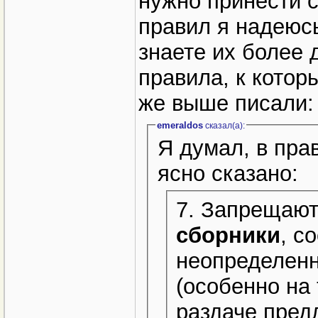
нужно принести с
правил я надеюсь
знаете их более 
правила, к котор
же выше писали:
emeraldos
сказал(a):
Я думал, в пра
ясно сказано:
7. Запрещают
сборники
, с
неопределенн
(особенно на 
раздаче пред