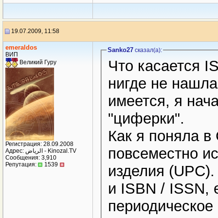
19.07.2009, 11:58
emeraldos
Sanko27
сказал(a):
ВИП
Что касается I
Великий Гуру
нигде не нашла. Но штрих-код на
имеется, я нача
"циферки".
Как я поняла в
Регистрация: 28.09.2008
повсеместно и
Адрес: الرياض - Kinozal.TV
Сообщения: 3,910
Репутация:
1539
изделия (UPC).
и ISBN / ISSN,
периодическое 