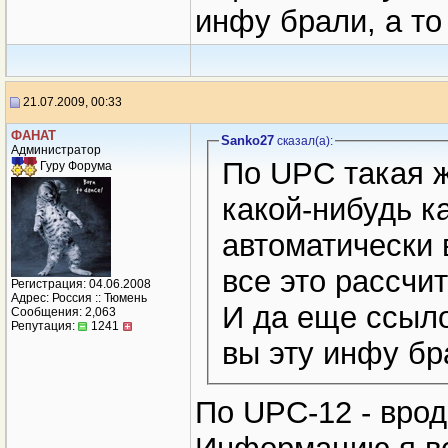
инфу брали, а то
21.07.2009, 00:33
ФАНАТ
Sanko27
сказал(a):
Администратор
По UPC такая ж
Гуру Форума
какой-нибудь к
автоматически 
все это рассчит
Регистрация: 04.06.2008
Адрес: Россия :: Тюмень
И да еще ссыло
Сообщения: 2,063
Репутация:
1241
вы эту инфу бр
По UPC-12 - врод