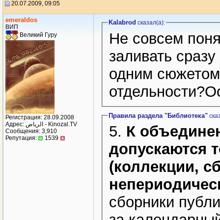
20.07.2009, 09:05
emeraldos
Kalabrod
сказал(a):
ВИП
Не совсем поня
Великий Гуру
заливать сразу
одним сюжетом
отдельности?О
Правила раздела "Библиотека"
сказ
Регистрация: 28.09.2008
Адрес: الرياض - Kinozal.TV
5.
К объединен
Сообщения: 3,910
Репутация:
1539
допускаются 
(коллекции, с
непериодическ
сборники публи
за календарный