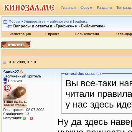
Главная
Форум
Раздачи
Топ разд
Радио
Форум
>
Университет
>
Библиотека и Графика
Вопросы и ответы в «Графике» и «Библиотеке»
Регистрация
Справка
Пользователи
Календар
19.07.2009, 01:10
Sanko27
emeraldos
сказал(a):
Заслуженный Зритель
Вы все-таки на
Новичок
читали правила
у нас здесь иде
Регистрация: 08.07.2008
Сообщения: 13
Репутация:
1
Ну да здесь наве