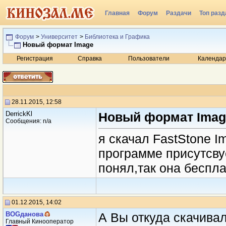
Главная
Форум
Раздачи
Топ разд
Радио
Форум
>
Университет
>
Библиотека и Графика
Новый формат Image
Регистрация
Справка
Пользователи
Календар
28.11.2015, 12:58
DerrickKl
Новый формат Imag
Сообщения: n/a
я скачал FastStone I
программе присутсвуе
понял,так она беспла
01.12.2015, 14:02
BOGданова
А Вы откуда скачива
Главный Кинооператор