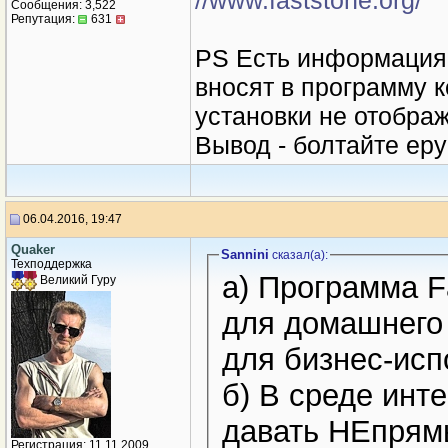
//www.faststone.org/
Сообщения: 3,522
Репутация:
631
PS Есть информация
вносят в программу к
установки не отображ
Вывод - болтайте ер
06.04.2016, 19:47
Quaker
Sannini
сказал(a):
Техподдержка
а) Программа F
Великий Гуру
для домашнего 
для бизнес-исп
б) В среде инт
давать НЕпря
Регистрация: 11.11.2009