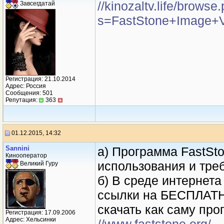
//kinozaltv.life/browse
Завсегдатай
s=FastStone+Image+
Регистрация: 21.10.2014
Адрес: Россия
Сообщения: 501
Репутация:
363
01.12.2015, 14:32
Sannini
а) Программа FastSt
Кинооператор
использования и тре
Великий Гуру
б) В среде интернет
ссылки на БЕСПЛАТН
скачать как саму про
Регистрация: 17.09.2006
Адрес: Хельсинки