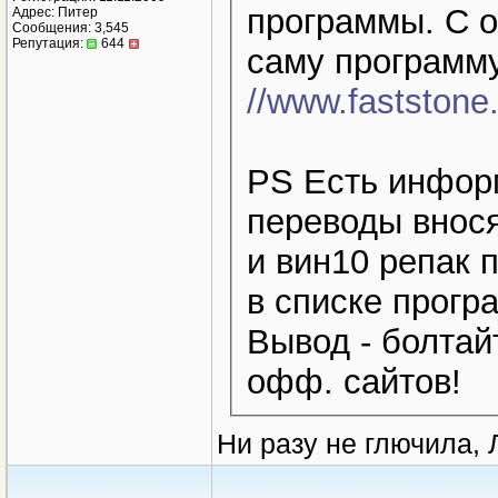
программы. С о
Адрес: Питер
Сообщения: 3,545
Репутация:
644
саму программу
//www.faststone.
PS Есть инфор
переводы внося
и вин10 репак 
в списке прогр
Вывод - болтай
офф. сайтов!
Ни разу не глючила, 