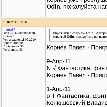
12.04.2011, 14:46
kadaga
Ищю книги с озвучко
Сообщения: n/a
Корнев уже прослуша
Odin
, пожалуйста на
13.04.2011, 19:16
mama77
Ищю книги с озвучкой
Odin
. Авторо
Главный Кинооператор
Новичок
озвучкой
Odin
, пожалуйста напишит
Регистрация: 11.06.2010
Адрес: Украина
Корнев Павел - Пригр
Сообщения: 96
Репутация:
53
9-Апр-11
N √ Фантастика, фэнт
Корнев Павел - Пригр