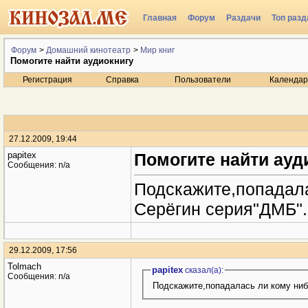
Главная
Форум
Раздачи
Топ разд
Радио
Форум
>
Домашний кинотеатр
>
Мир книг
Помогите найти аудиокнигу
Регистрация
Справка
Пользователи
Календар
27.12.2009, 19:44
papitex
Помогите найти ауд
Сообщения: n/a
Подскажите,попадала
Серёгин серия"ДМБ".
29.12.2009, 17:56
Tolmach
papitex
сказал(a):
Сообщения: n/a
Подскажите,попадалась ли кому ниб