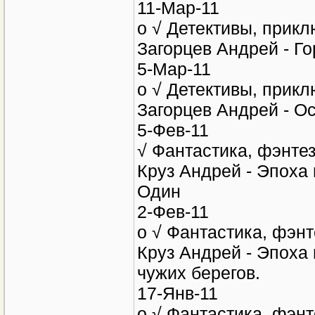
1-Апр-11
o T Фантастика, фэнт
Конюшевский Владис
11-Мар-11
o √ Детективы, прик
Загорцев Андрей - Г
5-Мар-11
o √ Детективы, прик
Загорцев Андрей - О
5-Фев-11
√ Фантастика, фэнтез
Круз Андрей - Эпоха 
Oдин
2-Фев-11
o √ Фантастика, фэнт