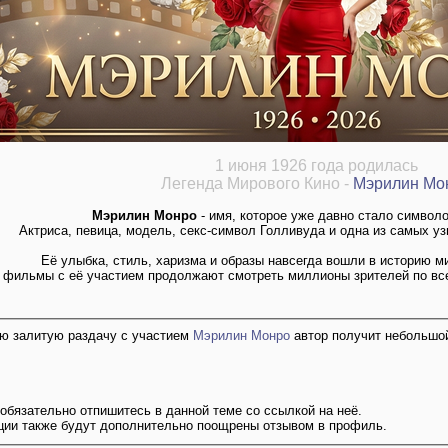
1 июня 1926 года родилась
Легенда Мирового Кино -
Мэрилин Мо
Мэрилин Монро
- имя, которое уже давно стало символ
Актриса, певица, модель, секс-символ Голливуда и одна из самых у
Её улыбка, стиль, харизма и образы навсегда вошли в историю м
 фильмы с её участием продолжают смотреть миллионы зрителей по все
ю залитую раздачу с участием
Мэрилин Монро
автор получит небольшой
обязательно отпишитесь в данной теме со ссылкой на неё.
кции также будут дополнительно поощрены отзывом в профиль.