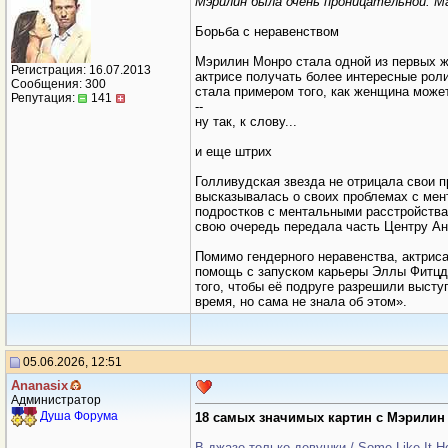
Мэрилин была очень проницательной. Ма
Борьба с неравенством
Мэрилин Монро стала одной из первых ж
Регистрация: 16.07.2013
актрисе получать более интересные рол
Сообщения: 300
стала примером того, как женщина может
Репутация:
141
--
ну так, к слову...
и еще штрих
Голливудская звезда не отрицала свои п
высказывалась о своих проблемах с мен
подростков с ментальными расстройствам
свою очередь передала часть Центру Ан
Помимо гендерного неравенства, актрис
помощь с запуском карьеры Эллы Фитцдж
того, чтобы её подруге разрешили высту
время, но сама не знала об этом».
05.06.2026, 12:51
Ananasix
Администратор
Душа Форума
18 самых значимых картин с Мэрилин
В джазе только девушки / Some Like It Ho