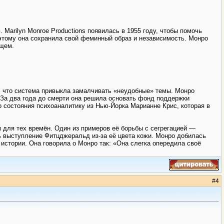
arilyn Monroe Productions появилась в 1955 году, чтобы помочь
оэтому она сохранила свой феминный образ и независимость. Монро
ущем.
о, что система привыкла замалчивать «неудобные» темы. Монро
 За два года до смерти она решила основать фонд поддержки
о состояния психоаналитику из Нью-Йорка Марианне Крис, которая в
 для тех времён. Один из примеров её борьбы с сегрегацией —
 выступление Фитцджеральд из-за её цвета кожи. Монро добилась
истории. Она говорила о Монро так: «Она слегка опередила своё
#
4