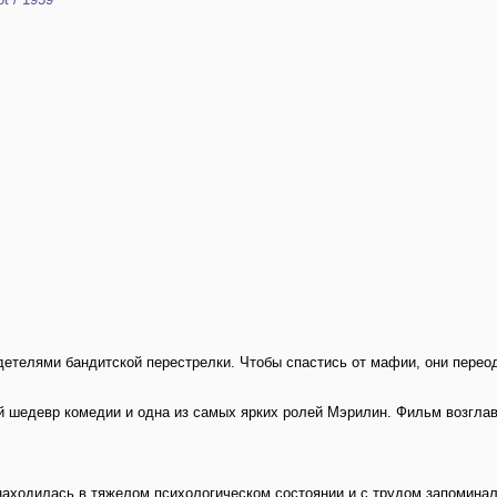
етелями бандитской перестрелки. Чтобы спастись от мафии, они перео
 шедевр комедии и одна из самых ярких ролей Мэрилин. Фильм возглав
аходилась в тяжелом психологическом состоянии и с трудом запоминала