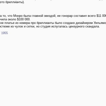
это бриллианты).
 то, что Монро была главной звездой, ее гонорар составил всего $11 0
чила около $100 000.
ое платье из номера про бриллианты было создано дизайнером Уильям
остюме из чулок и сетки, но студия испугалась цензурного скандала.
/ 1955