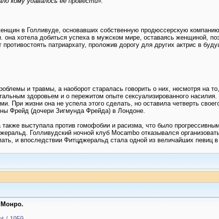
ло кому удавалось её провести».
енщин в Голливуде, основавших собственную продюссерскую компанию. M
и. она хотела добиться успеха в мужском мире, оставаясь женщиной, п
 противостоять патриархату, проложив дорогу для других актрис в буд
роблемы и травмы, а наоборот старалась говорить о них, несмотря на т
тальным здоровьем и о пережитом опыте сексуализированного насилия.
и. При жизни она не успела этого сделать, но оставила четверть своег
ны Фрейд (дочери Зигмунда Фрейда) в Лондоне.
а также выступала против гомофобии и расизма, что было прогрессивным
еральд. Голливудский ночной клуб Mocambo отказывался организовать
пать, и впоследствии Фитцджеральд стала одной из величайших певиц в 
 Монро.
t / 1959