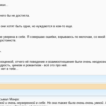
жин..
.
чего бы не достигла.
 они хотят быть одни, но нуждаются в ком-то еще.
, не уверена в себе. Я совершаю ошибки, взрываюсь по мелочам, со мной
достоинств.
ь.
ооценкой, отчего её поведение и взаимоотношения были очень неоднозн
рость, цинизм и романтизм - всё это про неё.
нет в тебе...
исывал Монро:
ой и очень неуверенной в себе. Но она также была очень-очень умной.