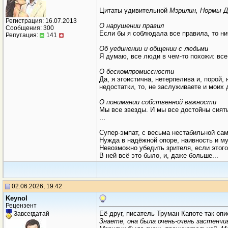
Цитаты удивительной
Мэрилин, Нормы Д
Регистрация: 16.07.2013
О нарушении правил
Сообщения: 300
Если бы я соблюдала все правила, то ни
Репутация:
141
Об уединении и общении с людьми
Я думаю, все люди в чем-то похожи: все
О бескомпромиссности
Да, я эгоистична, нетерпелива и, порой
недостатки, то, не заслуживаете и моих 
О понимании собственной важности
Мы все звезды. И мы все достойны сият
...
Супер-эмпат, с весьма нестабильной сам
Нужда в надёжной опоре, наивность и муд
Невозможно убедить зрителя, если этого 
В ней всё это было, и, даже больше...
02.06.2026, 19:42
Keynol
Рецензент
Её друг, писатель Труман Капоте так оп
Завсегдатай
Знаете, она была очень-очень застенчив