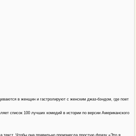
деваются в женщин и гастролируют с женским джаз-бэндом, где поет
ляет список 100 лучших комедий в истории по версии Американского
 текст. Чтобы она правильно произнесла простую фразу «Это я,