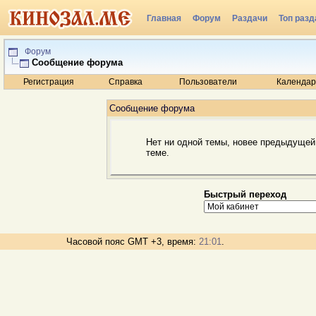
Главная
Форум
Раздачи
Топ разд
Радио
Форум
Сообщение форума
Регистрация
Справка
Пользователи
Календар
Сообщение форума
Нет ни одной темы, новее предыдущей
теме.
Быстрый переход
Часовой пояс GMT +3, время:
21:01
.