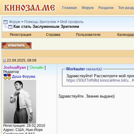
Главная
Форум
Раздачи
Топ разд
Радио
Форум
>
Помощь Зрителям
>
Мой профиль
Как стать Заслуженным Зрителем
Регистрация
Справка
Пользователи
Календар
22.09.2025, 08:09
JoshuaRyan
[
Онлайн
]
Workauter
сказал(a):
Редактор
Здравствуйте! Рассмотрите мой про
Душа Форума
https://93zf7nfh9td.kinozal4me.lol/u.
Здравствуйте. Звание выдано)
Регистрация: 28.02.2010
Адрес: США, Нью-Йорк