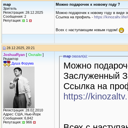
map
Можно подарочек к новому году ?
Зритель
Регистрация: 28.12.2025
Можно подарочек к новому году в виде 
Сообщения: 2
Ссылка на профиль -
https://kinozaltv.li
Репутация:
1
Всех с наступающим новым годом!
28.12.2025, 20:21
JoshuaRyan
[
Онлайн
]
map
сказал(a):
Редактор
Можно подарочек к новому году в виде
Душа Форума
Заслуженный З
Ссылка на про
https://kinozalt
Регистрация: 28.02.2010
Адрес: США, Нью-Йорк
Сообщения: 6,842
Репутация:
966
Всех с наступ