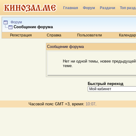
Главная
Форум
Раздачи
Топ разд
Радио
Форум
Сообщение форума
Регистрация
Справка
Пользователи
Календар
Сообщение форума
Нет ни одной темы, новее предыдущей
теме.
Быстрый переход
Часовой пояс GMT +3, время:
10:07
.