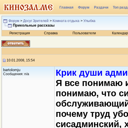
Главная
Форум
Раздачи
Топ разд
Радио
Форум
>
Досуг Зрителей
>
Комната отдыха
>
Улыбка
Прикольные раcсказы
Регистрация
Справка
Пользователи
Календар
10.01.2008, 15:54
bartolomju
Крик души адми
Сообщения: n/a
Я все понимаю 
понимаю, что с
обслуживающий 
почему труд уб
сисадминский, х