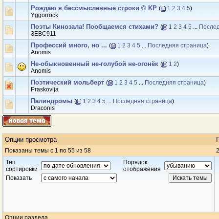
Рождаю я бессмысленные строки © KP
(
1
2
3
4
5
)
Yggorrock
Поэты Кинозала! Пообщаемся стихами?
(
1
2
3
4
5
...
Послед
ЗЕВС911
Профессий много, но ...
(
1
2
3
4
5
...
Последняя страница
)
Anomis
Не-обыкновенный не-голубой не-огонёк
(
1
2
)
Anomis
Поэтический мольберт
(
1
2
3
4
5
...
Последняя страница
)
Praskovija
Палиндромы
(
1
2
3
4
5
...
Последняя страница
)
Draconis
Опции просмотра
Показаны темы с 1 по 55 из 58
2
Тип
Порядок
сортировки
отображения
Показать
Опции раздела