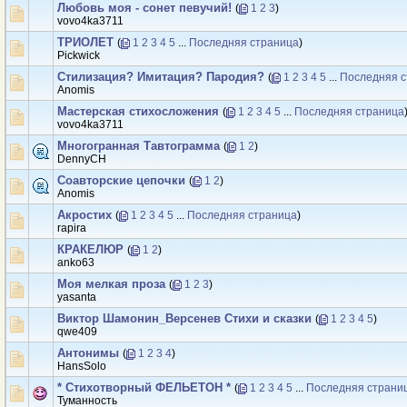
Любовь моя - сонет певучий!
(
1
2
3
)
vovo4ka3711
ТРИОЛЕТ
(
1
2
3
4
5
...
Последняя страница
)
Рickwick
Стилизация? Имитация? Пародия?
(
1
2
3
4
5
...
Последняя с
Anomis
Мастерская стихосложения
(
1
2
3
4
5
...
Последняя страница
vovo4ka3711
Многогранная Тавтограмма
(
1
2
)
DennyCH
Соавторские цепочки
(
1
2
)
Anomis
Акростих
(
1
2
3
4
5
...
Последняя страница
)
rapira
КРАКЕЛЮР
(
1
2
)
anko63
Моя мелкая проза
(
1
2
3
)
yasanta
Виктор Шамонин_Версенев Стихи и сказки
(
1
2
3
4
5
)
qwe409
Антонимы
(
1
2
3
4
)
HansSolo
* Стихотворный ФЕЛЬЕТОН *
(
1
2
3
4
5
...
Последняя страни
Туманность