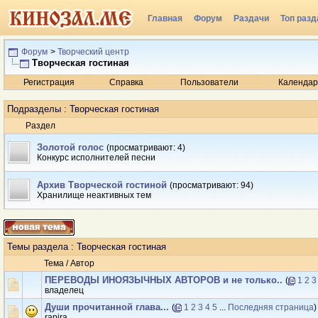
Главная
Форум
Раздачи
Топ разд
Радио
Форум
>
Творческий центр
Творческая гостиная
Регистрация
Справка
Пользователи
Календар
Подразделы
: Творческая гостиная
Раздел
Золотой голос
(просматривают: 4)
Конкурс исполнителей песни
Архив Творческой гостиной
(просматривают: 94)
Хранилище неактивных тем
Темы раздела
: Творческая гостиная
Тема
/
Автор
ПЕРЕВОДЫ ИНОЯЗЫЧНЫХ АВТОРОВ и не только..
(
1
2
3
владелец
Души прочитанной глава...
(
1
2
3
4
5
...
Последняя страница
)
rapira