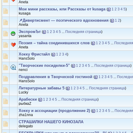
Аneta
Мои мини рассказы, или Рассказы от kusaga
(
1
2
3
4
5
)
kusaga
📌Дивертисмент — поэтического вдохновения
(
1
2
)
Аneta
ЭкспромЪт
(
1
2
3
4
5
...
Последняя страница
)
yasanta
Поэзия – тайна соединившихся слов
(
1
2
3
4
5
...
Последняя
Аneta
Хокку Фристайл
(
1
2
3
4
)
HansSolo
"Творческие посиделки-5"
(
1
2
3
4
5
...
Последняя страница
)
nenci
Поздравления в Творческой гостиной
(
1
2
3
4
5
...
Последня
HansSolo
Литературные забавы 5
(
1
2
3
4
5
...
Последняя страница
)
Luсkу
Арабески
(
1
2
3
4
5
...
Последняя страница
)
рыбкаZ
Хокку и ассоциации (продолжение 2)
(
1
2
3
4
5
...
Последняя
zha1nna
СТРАШИЛКИ НАШЕГО КИНОЗАЛА
delegato