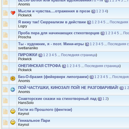
БЕСКРЫЛКИ или крылья вдохновения?!! - IV
(
1
2
3
4
5
...
Anomis
Мысли и чувства....отражения в прозе
(
1
2
3
4
)
Рickwick
Я вижу так! Сюрреализм в действии
(
1
2
3
4
5
...
Последняя
Logry
Проба пера для начинающих стихотворцев
(
1
2
3
4
5
...
По
Proscha
Ты - художник, я - поэт. Мини-игры
(
1
2
3
4
5
...
Последняя с
svetlananiko
ПИРОЖКИ
(
1
2
3
4
5
...
Последняя страница
)
Рickwick
ОНЕГИНСКАЯ СТРОФА
(
1
2
3
4
5
...
Последняя страница
)
Рickwick
Без-О-бразия (фейерверк липограмм)
(
1
2
3
4
5
...
Последня
Anomis
ПОЙ ЧАСТУШКИ, КИНОЗАЛ! ПОЙ! НЕ РАЗГОВАРИВАЙ!
(
1
Anomis
Соавторские сказки на стихотворный лад
(
1
2
)
HansSolo
Гости из Прошлого (фентези)
Keynol
Гениальное Пари
Keynol