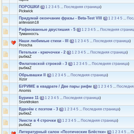
ПОРОШКИ
(
1
2
3
4
5
...
Последняя страница
)
Рickwick
Придумай окончание фразы - Beta-Test VIII
(
1
2
3
4
5
...
Пос
antevasin18
Рифмованные двустишия - 5
(
1
2
3
4
5
...
Последняя страни
Туманность
Наши любимые стихи - III
(
1
2
3
4
5
...
Последняя страница
)
Proscha
Петельки - крючочки - 2
(
1
2
3
4
5
...
Последняя страница
)
рыбкаZ
Филатовской строкой - 3
(
1
2
3
4
5
...
Последняя страница
)
рыбкаZ
Обрывашки II
(
1
2
3
4
5
...
Последняя страница
)
Xizor
БУРИМЕ в квадрате / Две пары рифм
(
1
2
3
4
5
...
Последня
Anomis
Буриме 11
(
1
2
3
4
5
...
Последняя страница
)
Snorkfroken
Вдвоём с поэтом - 3
(
1
2
3
4
5
...
Последняя страница
)
рыбкаZ
Умести в 4 строчки
(
1
2
3
4
5
...
Последняя страница
)
рыбкаZ
Литературный салон «Поэтические Блёстки»
(
1
2
3
4
5
...
П