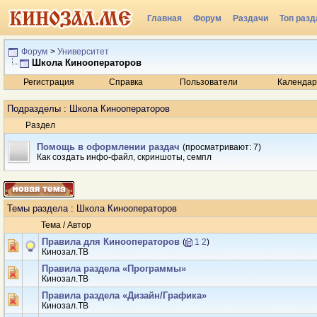
Главная
Форум
Раздачи
Топ разд
Радио
Форум
>
Университет
Школа Кинооператоров
Регистрация
Справка
Пользователи
Календар
Подразделы
: Школа Кинооператоров
Раздел
Помощь в оформлении раздач
(просматривают: 7)
Как создать инфо-файл, скриншоты, семпл
Темы раздела
: Школа Кинооператоров
Тема
/
Автор
Правила для Кинооператоров
(
1
2
)
Кинозал.ТВ
Правила раздела «Программы»
Кинозал.ТВ
Правила раздела «Дизайн/Графика»
Кинозал.ТВ