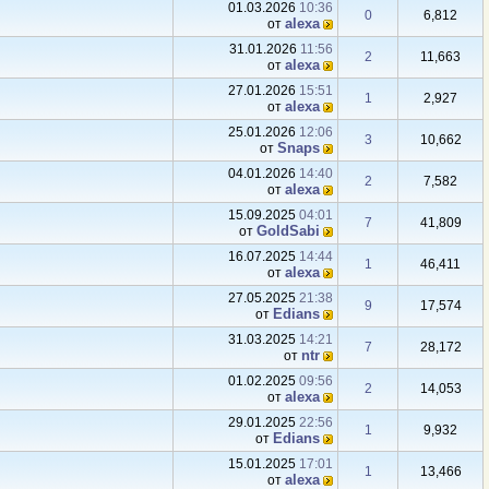
01.03.2026
10:36
0
6,812
аlexa
от
31.01.2026
11:56
2
11,663
аlexa
от
27.01.2026
15:51
1
2,927
аlexa
от
25.01.2026
12:06
3
10,662
Snaps
от
04.01.2026
14:40
2
7,582
аlexa
от
15.09.2025
04:01
7
41,809
GoldSabi
от
16.07.2025
14:44
1
46,411
аlexa
от
27.05.2025
21:38
9
17,574
Edians
от
31.03.2025
14:21
7
28,172
ntr
от
01.02.2025
09:56
2
14,053
аlexa
от
29.01.2025
22:56
1
9,932
Edians
от
15.01.2025
17:01
1
13,466
аlexa
от