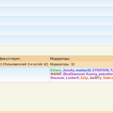
Присутствуют
Модераторы
2 (Пользователей: 0 и гостей: 42)
Модераторы : 32
Edians
Jеssikа
markav10
STRATION
T
,
,
,
,
ФАНАТ
BlueDiamond
Kоenig
petrodim
,
,
,
Ильясик
LookerA
Za1p
JanNYy
Static
,
,
,
,