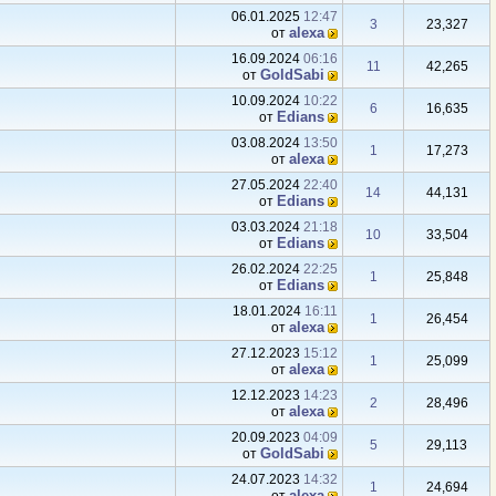
06.01.2025
12:47
3
23,327
аlexa
от
16.09.2024
06:16
11
42,265
GoldSabi
от
10.09.2024
10:22
6
16,635
Edians
от
03.08.2024
13:50
1
17,273
аlexa
от
27.05.2024
22:40
14
44,131
Edians
от
03.03.2024
21:18
10
33,504
Edians
от
26.02.2024
22:25
1
25,848
Edians
от
18.01.2024
16:11
1
26,454
аlexa
от
27.12.2023
15:12
1
25,099
аlexa
от
12.12.2023
14:23
2
28,496
аlexa
от
20.09.2023
04:09
5
29,113
GoldSabi
от
24.07.2023
14:32
1
24,694
аlexa