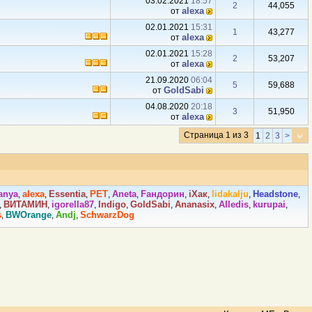
03.02.2021
18:57
2
44,055
аlexa
от
02.01.2021
15:31
1
43,277
аlexa
от
02.01.2021
15:28
2
53,207
аlexa
от
21.09.2020
06:04
5
59,688
GoldSabi
от
04.08.2020
20:18
3
51,950
аlexa
от
Страница 1 из 3
1
2
3
>
аnya
аlexa
Essentia
PET
Аneta
Fандорин
iХaк
lidakalju
Headstone
,
,
,
,
,
,
,
,
,
ВИТАМИH
igorella87
Indigо
GoldSabi
Ananasix
Alledis
kurupai
,
,
,
,
,
,
,
,
s
BWOrange
Andj
SchwarzDog
,
,
,