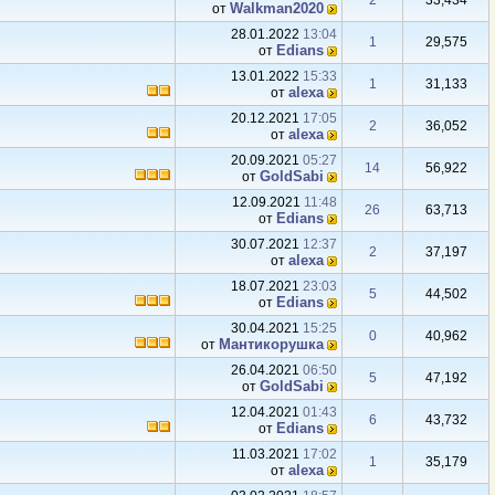
2
33,434
Walkman2020
от
28.01.2022
13:04
1
29,575
Edians
от
13.01.2022
15:33
1
31,133
аlexa
от
20.12.2021
17:05
2
36,052
аlexa
от
20.09.2021
05:27
14
56,922
GoldSabi
от
12.09.2021
11:48
26
63,713
Edians
от
30.07.2021
12:37
2
37,197
аlexa
от
18.07.2021
23:03
5
44,502
Edians
от
30.04.2021
15:25
0
40,962
Мантикорушка
от
26.04.2021
06:50
5
47,192
GoldSabi
от
12.04.2021
01:43
6
43,732
Edians
от
11.03.2021
17:02
1
35,179
аlexa
от