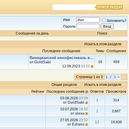
Имя
Запомнить?
Пароль
Сообщения за день
Поиск
Искать в этом разделе
Последнее сообщение
Темы
Сообщения
Венецианский кинофестиваль в...
GoldSabi
16
659
от
12.09.2023
03:25
Страница 1 из 3
1
2
3
>
Опции раздела
Искать в этом разделе
Рейтинг
Последнее сообщение
Ответов
Просмотров
03.08.2026
03:59
1
314
GoldSabi
от
10.07.2026
19:32
1
3,667
аlexa
от
27.05.2026
23:52
12
19,938
Edians
от