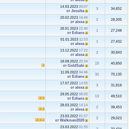
от
14.03.2023
00:07
3
34,652
Jеssikа
от
20.02.2023
16:46
2
28,205
аlexa
от
26.01.2023
22:40
1
27,248
Edians
от
01.01.2023
11:53
1
27,432
аlexa
от
13.12.2022
17:22
2
30,843
аlexa
от
18.09.2022
20:34
15
40,850
GoldSabi
от
11.09.2022
04:46
31
70,135
Edians
от
17.07.2022
14:55
3
31,818
аlexa
от
29.05.2022
08:05
13
49,510
Edians
от
28.03.2022
14:14
2
39,453
аlexa
от
23.03.2022
01:57
2
29,023
Walkman2020
от
23.03.2022
01:55