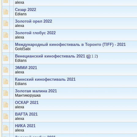
аlexa
Сезар 2022
Edians
Золотой орел 2022
аlexa
Золотой глобус 2022
аlexa
Международный кинофестиваль в Торонто (TIFF) - 2021
GoldSabi
Венецианский кинофестиваль 2021
(
1
2
)
Edians
ЭММИ 2021
аlexa
Каннский кинофестиваль 2021
Edians
Золотая малина 2021
Мантикорушка
ОСКАР 2021
аlexa
BAFTA 2021
аlexa
НИКА 2021
аlexa