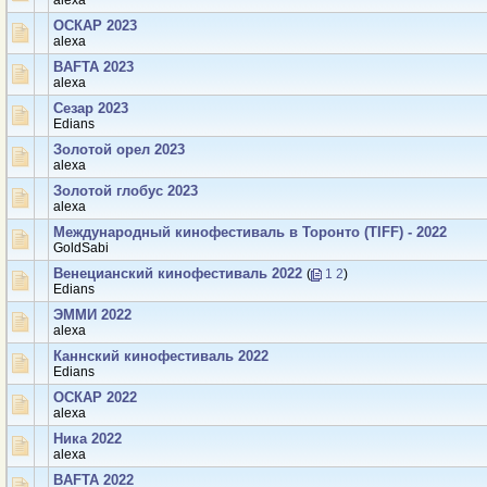
аlexa
ОСКАР 2023
аlexa
BAFTA 2023
аlexa
Сезар 2023
Edians
Золотой орел 2023
аlexa
Золотой глобус 2023
аlexa
Международный кинофестиваль в Торонто (TIFF) - 2022
GoldSabi
Венецианский кинофестиваль 2022
(
1
2
)
Edians
ЭММИ 2022
аlexa
Каннский кинофестиваль 2022
Edians
ОСКАР 2022
аlexa
Ника 2022
аlexa
BAFTA 2022