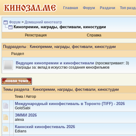
Главная
Форум
Раздачи
Топ разд
Форум
>
Домашний кинотеатр
Кинопремии, награды, фестивали, киностудии
Регистрация
Справка
Подразделы
: Кинопремии, награды, фестивали, киностудии
Раздел
Ведущие кинопремии и кинофестивали
(просматривают: 3)
Награды за: вклад в искусство создания кинофильмов
Темы раздела
: Кинопремии, награды, фестивали, киностудии
Тема
/
Автор
Международный кинофестиваль в Торонто (TIFF) - 2026
GoldSabi
ЭММИ 2026
аlexa
Каннский кинофестиваль 2026
Edians