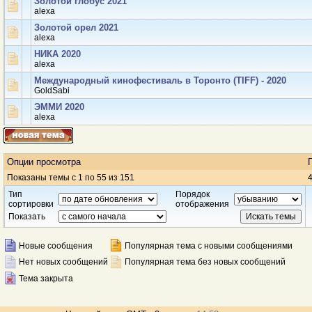
Золотой глобус 2021
аlexa
Золотой орел 2021
аlexa
НИКА 2020
аlexa
Международный кинофестиваль в Торонто (TIFF) - 2020
GoldSabi
ЭММИ 2020
аlexa
Опции просмотра
Показаны темы с 1 по 55 из 151
4
Тип
Порядок
сортировки
отображения
Показать
Новые сообщения
Популярная тема с новыми сообщениями
Нет новых сообщений
Популярная тема без новых сообщений
Тема закрыта