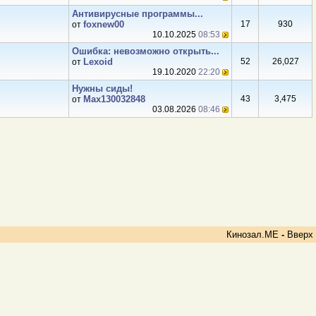
Антивирусные программы...
foxnew00
17
930
от
10.10.2025
08:53
Ошибка: невозможно открыть...
Lexoid
52
26,027
от
19.10.2020
22:20
Нужны сиды!
Max130032848
43
3,475
от
03.08.2026
08:46
Кинозал.МЕ
-
Вверх