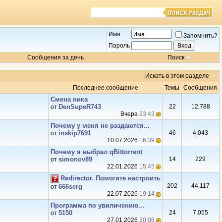
Имя
Запомнить?
Пароль
Сообщения за день
Поиск
Искать в этом разделе
Последнее сообщение
Темы
Сообщения
Смена ника
DenSupeR743
22
12,788
от
Вчера
23:43
Почему у меня не раздаются...
inskip7691
46
4,043
от
10.07.2026
16:39
Почему я выбрал qBittorrent
simonov89
14
229
от
22.01.2026
15:45
Redirector. Помогите настроить
202
44,117
666serg
от
22.07.2026
19:14
Программа по увиличению...
5150
24
7,055
от
27.01.2026
20:08