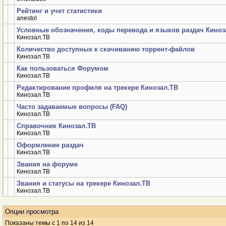
Как стать Менеджером Кинозал.ТВ. Вопросы и ответы
emeraldos
Рейтинг и учет статистики
anestol
Условные обозначения, коды перевода и языков раздач Киноз
Кинозал.ТВ
Количество доступных к скачиванию торрент-файлов
Кинозал.ТВ
Как пользоваться Форумом
Кинозал.ТВ
Редактирование профиля на трекере Кинозал.ТВ
Кинозал.ТВ
Часто задаваемые вопросы (FAQ)
Кинозал.ТВ
Справочник Кинозал.ТВ
Кинозал.ТВ
Оформление раздач
Кинозал.ТВ
Звания на форуме
Кинозал.ТВ
Звания и статусы на трекере Кинозал.ТВ
Кинозал.ТВ