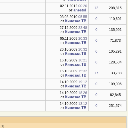
24.11.2012
16:11
0
87,710
emeraldos
от
02.11.2012
00:20
12
208,815
anestol
от
03.08.2010
05:55
0
110,601
Кинозал.ТВ
от
27.12.2009
22:48
0
135,991
Кинозал.ТВ
от
05.11.2009
20:33
0
71,873
Кинозал.ТВ
от
26.10.2009
20:32
0
105,291
Кинозал.ТВ
от
16.10.2009
16:21
0
128,534
Кинозал.ТВ
от
16.10.2009
15:32
17
133,788
Кинозал.ТВ
от
14.10.2009
19:12
0
109,006
Кинозал.ТВ
от
14.10.2009
18:26
0
82,845
Кинозал.ТВ
от
14.10.2009
13:12
0
251,574
Кинозал.ТВ
от