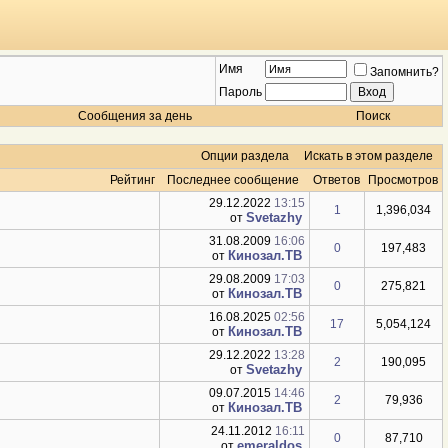
Имя
Запомнить?
Пароль
Сообщения за день
Поиск
Опции раздела
Искать в этом разделе
Рейтинг
Последнее сообщение
Ответов
Просмотров
29.12.2022
13:15
1
1,396,034
Svetazhy
от
31.08.2009
16:06
0
197,483
Кинозал.ТВ
от
29.08.2009
17:03
0
275,821
Кинозал.ТВ
от
16.08.2025
02:56
17
5,054,124
Кинозал.ТВ
от
29.12.2022
13:28
2
190,095
Svetazhy
от
09.07.2015
14:46
2
79,936
Кинозал.ТВ
от