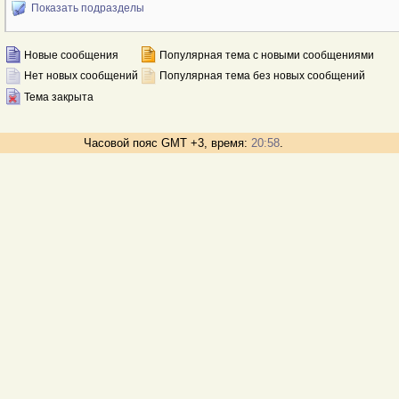
Показать подразделы
Новые сообщения
Популярная тема с новыми сообщениями
Нет новых сообщений
Популярная тема без новых сообщений
Тема закрыта
Часовой пояс GMT +3, время:
20:58
.