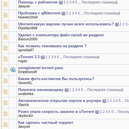
Помощь с рейтингом
(
1
2
3
4
5
...
Последняя страница
)
Зинуля
Проблема с qBittorrent
(
1
2
3
4
5
...
Последняя страница
)
heaven2hell
Utorrent-какую версию лучше всего использовать?
(
1
2
3
Plyshkin999
Удалил с компьютера файл своей же раздачи
Baloun2000
Как позвать скачавших на раздачи ?
igorella87
uTorrent 3.3
(
1
2
3
4
5
...
Последняя страница
)
rugas
unregistered torrent pass
EmptinessR
Каким фото-хостингом Вы пользуетесь?
SevenEL
Помогите начинающему
(
1
2
3
4
5
...
Последняя страница
)
unatishka
Автоматическое открытие портов в роутере
(
1
2
3
4
5
...
По
Starick
Резко упала скорость закачки в uTorrent
(
1
2
3
4
5
...
После
skydoctor
Как сделать частный торрент
Зинуля