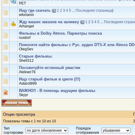
PET
Ищу где скачать
(
1
2
3
4
5
...
Последняя страница
)
wfurianin
Жду ваших заказов на заливку
(
1
2
3
4
5
...
Последняя стран
Arhangel
Фильмы в Dolby Atmos. Парметры поиска
rusdorf
Помогите найти фильмы с Рус. аудио DTS-Х или Atmos DD
OlegSev
Старые фильмы.
Shell312
Посоветуйте истинный ужастик
Alekser76
Ищу старый фильм в цвете (!!!)
Аstarot999
ВАЖНО!! - В помощь ищущим фильмы
Skyyr
Опции просмотра
Показаны темы с 1 по 10 из 10
2
Тип
Порядок
сортировки
отображения