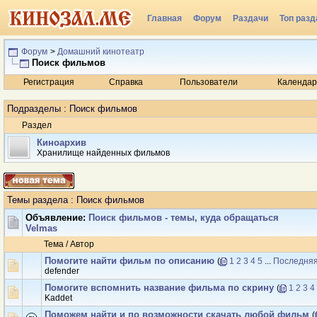
Главная
Форум
Раздачи
Топ разд
Радио
Форум
>
Домашний кинотеатр
Поиск фильмов
Регистрация
Справка
Пользователи
Календар
Подразделы
: Поиск фильмов
Раздел
Киноархив
Хранилище найденных фильмов
Темы раздела
: Поиск фильмов
Объявление:
Поиск фильмов - темы, куда обращаться
Velmas
Тема
/
Автор
Помогите найти фильм по описанию
(
1
2
3
4
5
...
Последняя
defender
Помогите вспомнить название фильма по скрину
(
1
2
3
4
Kaddet
Поможем найти и по возможности скачать любой фильм
(