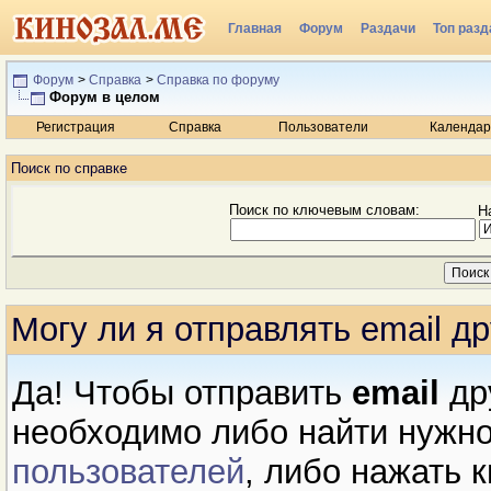
Главная
Форум
Раздачи
Топ разд
Радио
Форум
>
Справка
>
Справка по форуму
Форум в целом
Регистрация
Справка
Пользователи
Календар
Поиск по справке
Поиск по ключевым словам:
Н
Могу ли я отправлять email 
Да! Чтобы отправить
email
др
необходимо либо найти нужно
пользователей
, либо нажать 